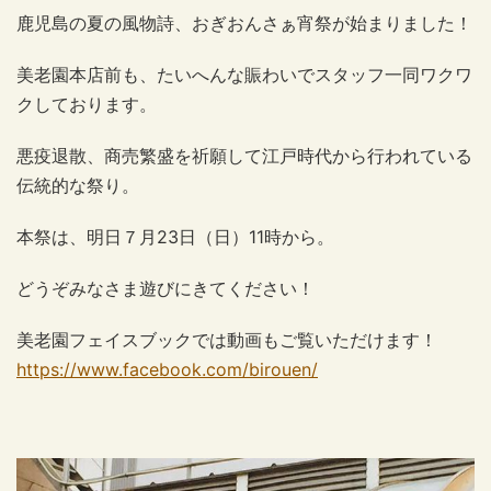
鹿児島の夏の風物詩、おぎおんさぁ宵祭が始まりました！
美老園本店前も、たいへんな賑わいでスタッフ一同ワクワ
クしております。
悪疫退散、商売繁盛を祈願して江戸時代から行われている
伝統的な祭り。
本祭は、明日７月23日（日）11時から。
どうぞみなさま遊びにきてください！
美老園フェイスブックでは動画もご覧いただけます！
https://www.facebook.com/birouen/