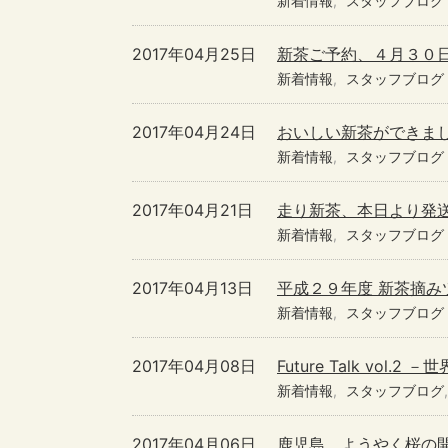
新着情報
スタッフブログ
2017年04月25日
新茶ご予約、４月３０
新着情報
スタッフブログ
2017年04月24日
おいしい新茶ができま
新着情報
スタッフブログ
2017年04月21日
走り新茶、本日より発
新着情報
スタッフブログ
2017年04月13日
平成２９年度 新茶摘み
新着情報
スタッフブログ
2017年04月08日
Future Talk vo
新着情報
スタッフブログ
2017年04月06日
鹿児島、ようやく桜の