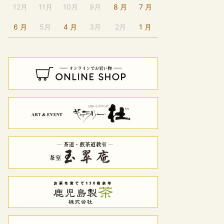
12月
11月
10月
9月
8 月
7 月
6 月
5月
4 月
3月
2月
1 月