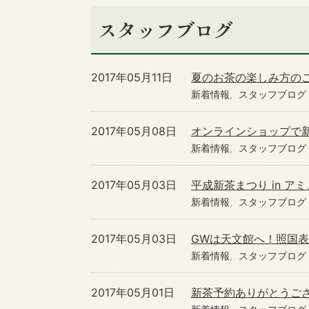
スタッフブログ
2017年05月11日
夏のお茶の楽しみ方の
新着情報
スタッフブログ
2017年05月08日
オンラインショップで
新着情報
スタッフブログ
2017年05月03日
平成新茶まつり in 
新着情報
スタッフブログ
2017年05月03日
GWは天文館へ！照国
新着情報
スタッフブログ
2017年05月01日
新茶予約ありがとうご