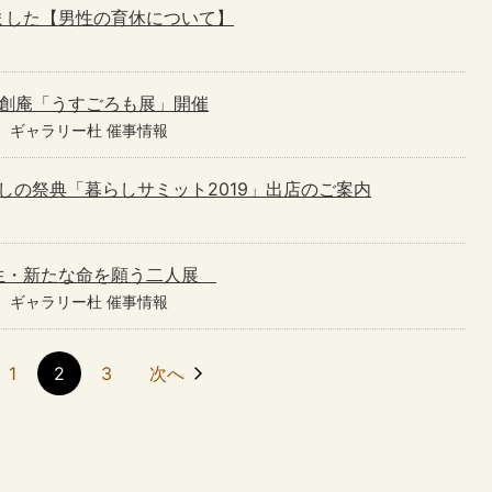
ました【男性の育休について】
工房夢創庵「うすごろも展」開催
ギャラリー杜 催事情報
らしの祭典「暮らしサミット2019」出店のご案内
6 再生・新たな命を願う二人展
ギャラリー杜 催事情報
1
2
3
次へ