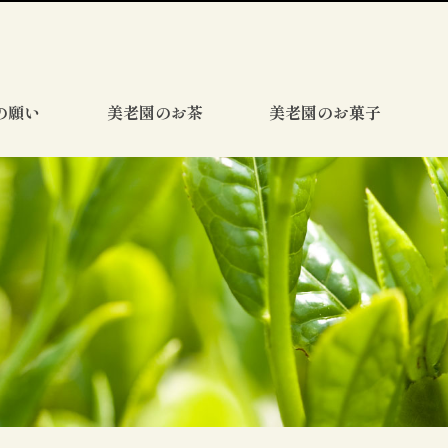
の願い
美老園のお茶
美老園のお菓子