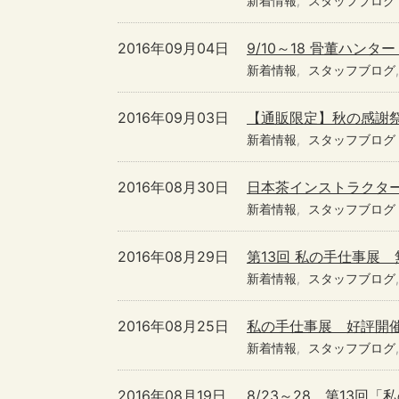
新着情報
スタッフブログ
2016年09月04日
9/10～18 骨董ハン
新着情報
スタッフブログ
2016年09月03日
【通販限定】秋の感謝祭
新着情報
スタッフブログ
2016年08月30日
日本茶インストラクタ
新着情報
スタッフブログ
2016年08月29日
第13回 私の手仕事展
新着情報
スタッフブログ
2016年08月25日
私の手仕事展 好評開
新着情報
スタッフブログ
2016年08月19日
8/23～28 第13回