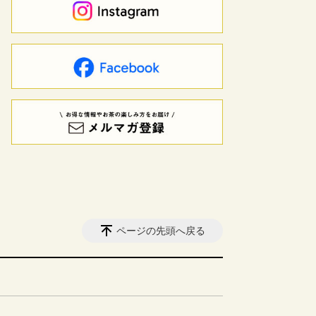
ページの先頭へ戻る