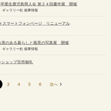
学卒業生鹿児島県人会 第２４回書作展 開催
ギャラリー杜 催事情報
イトスマートフォンページ リニューアル
回 お茶のある暮らしと風景の写真展 開催
ギャラリー杜 催事情報
ンショップ完売御礼
3
4
5
6
次へ