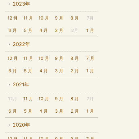
2023年
12 月
11 月
10 月
9 月
8 月
7月
6 月
5 月
4 月
3 月
2月
1 月
2022年
12 月
11 月
10 月
9 月
8 月
7 月
6 月
5 月
4 月
3 月
2 月
1 月
2021年
12月
11 月
10 月
9 月
8 月
7月
6 月
5 月
4 月
3 月
2 月
1 月
2020年
12 月
11 月
10 月
9 月
8 月
7 月