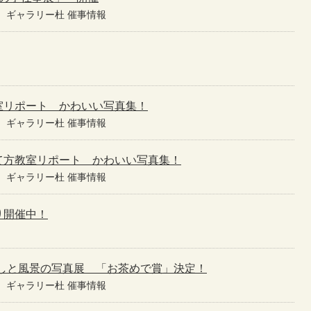
ギャラリー杜 催事情報
室リポート かわいい写真集！
ギャラリー杜 催事情報
て方教室リポート かわいい写真集！
ギャラリー杜 催事情報
り開催中！
らしと風景の写真展 「お茶めで賞」決定！
ギャラリー杜 催事情報