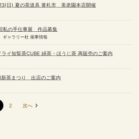
～13(日) 夏の茶道具 黄札市 美老園本店開催
回私の手仕事展 作品募集
ギャラリー杜 催事情報
ライ知覧茶CUBE 緑茶・ほうじ茶 再販売のご案内
和新茶まつり 出店のご案内
2
次へ