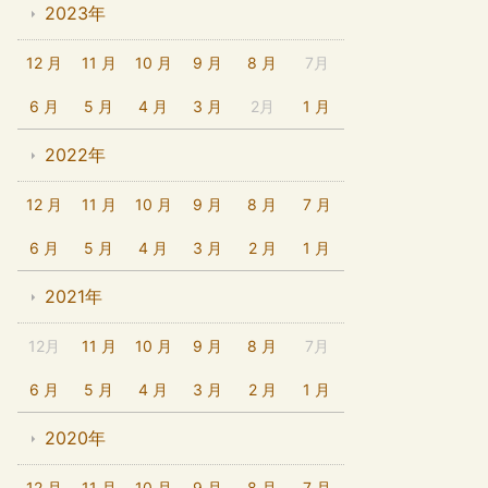
2023年
12 月
11 月
10 月
9 月
8 月
7月
6 月
5 月
4 月
3 月
2月
1 月
2022年
12 月
11 月
10 月
9 月
8 月
7 月
6 月
5 月
4 月
3 月
2 月
1 月
2021年
12月
11 月
10 月
9 月
8 月
7月
6 月
5 月
4 月
3 月
2 月
1 月
2020年
12 月
11 月
10 月
9 月
8 月
7 月