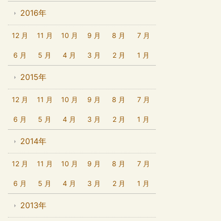
2016年
12 月
11 月
10 月
9 月
8 月
7 月
6 月
5 月
4 月
3 月
2 月
1 月
2015年
12 月
11 月
10 月
9 月
8 月
7 月
6 月
5 月
4 月
3 月
2 月
1 月
2014年
12 月
11 月
10 月
9 月
8 月
7 月
6 月
5 月
4 月
3 月
2 月
1 月
2013年