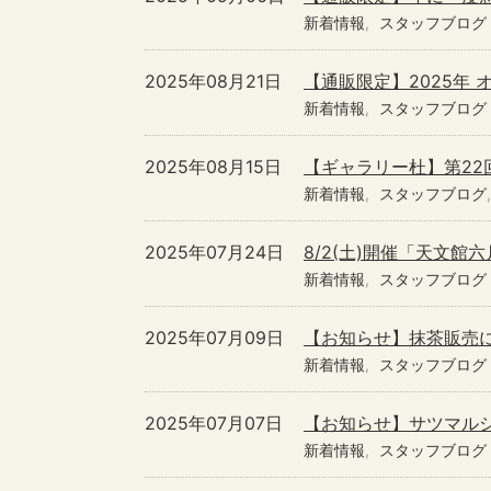
新着情報
スタッフブログ
2025年08月21日
【通販限定】2025年
新着情報
スタッフブログ
2025年08月15日
【ギャラリー杜】第22
新着情報
スタッフブログ
2025年07月24日
8/2(土)開催「天文館
新着情報
スタッフブログ
2025年07月09日
【お知らせ】抹茶販売に
新着情報
スタッフブログ
2025年07月07日
【お知らせ】サツマルシ
新着情報
スタッフブログ