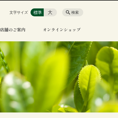
大
標準
文字サイズ
検索
店舗のご案内
オンラインショップ