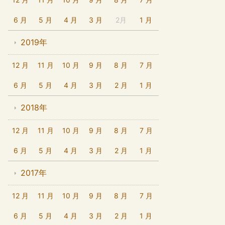
6 月
5 月
4 月
3 月
2月
1 月
2019年
12 月
11 月
10 月
9 月
8 月
7 月
6 月
5 月
4 月
3 月
2 月
1 月
2018年
12 月
11 月
10 月
9 月
8 月
7 月
6 月
5 月
4 月
3 月
2 月
1 月
2017年
12 月
11 月
10 月
9 月
8 月
7 月
6 月
5 月
4 月
3 月
2 月
1 月