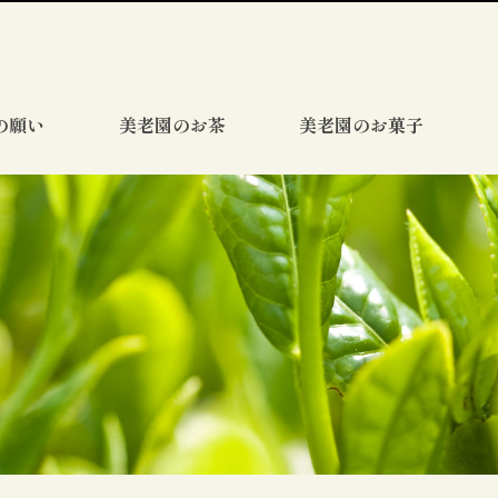
の願い
美老園のお茶
美老園のお菓子