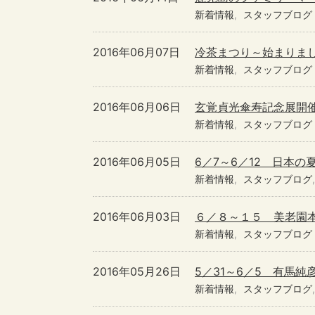
新着情報
スタッフブログ
2016年06月07日
冷茶まつり～始まりま
新着情報
スタッフブログ
2016年06月06日
玄覚貞光傘寿記念展開
新着情報
スタッフブログ
2016年06月05日
6／7～6／12 日本
新着情報
スタッフブログ
2016年06月03日
６／８～１５ 美老園本
新着情報
スタッフブログ
2016年05月26日
5／31～6／5 有馬
新着情報
スタッフブログ