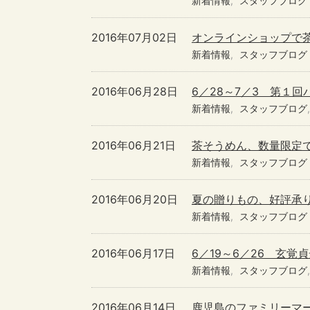
新着情報
スタッフブログ
2016年07月02日
オンラインショップで
新着情報
スタッフブログ
2016年06月28日
6／28～7／3 第１
新着情報
スタッフブログ
2016年06月21日
茶そうめん、数量限定
新着情報
スタッフブログ
2016年06月20日
夏の贈りもの、好評承
新着情報
スタッフブログ
2016年06月17日
6／19～6／26 玄覚
新着情報
スタッフブログ
2016年06月14日
鹿児島のファミリーマ