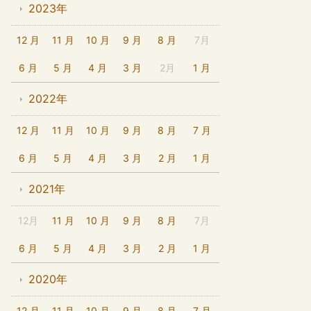
2023年
12 月
11 月
10 月
9 月
8 月
7月
6 月
5 月
4 月
3 月
2月
1 月
2022年
12 月
11 月
10 月
9 月
8 月
7 月
6 月
5 月
4 月
3 月
2 月
1 月
2021年
12月
11 月
10 月
9 月
8 月
7月
6 月
5 月
4 月
3 月
2 月
1 月
2020年
12 月
11 月
10 月
9 月
8 月
7 月