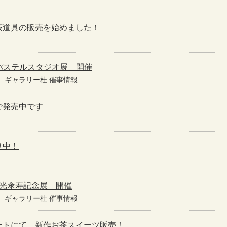
茶道具の販売を始めました！
回パステルスタジオ展 開催
ギャラリー杜 催事情報
で発売中です
り中！
貞光傘寿記念展 開催
ギャラリー杜 催事情報
ートにて、新作お茶スイーツ販売！