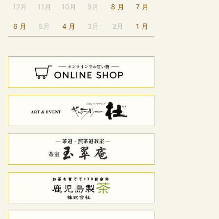
12月
11月
10月
9月
8 月
7 月
6 月
5月
4 月
3月
2月
1 月