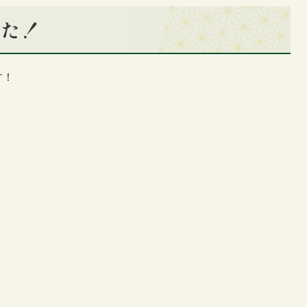
した！
す！