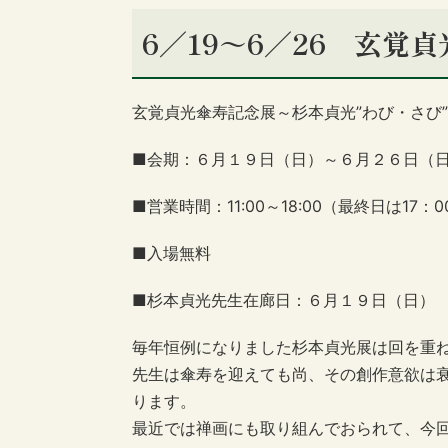
6／19～6／26 玄覚
玄覚貞光傘寿記念展～杉本貞光”わび・さび
■会期：６月１９日（日）～６月２６日（
■営業時間：11:00～18:00（最終日は17：
■入場無料
■杉本貞光先生在廊日：６月１９日（日）
毎年恒例になりました杉本貞光展は回を重
先生は傘寿を迎えても尚、その創作意欲は
ります。
最近では禅画にも取り組んでおられて、今