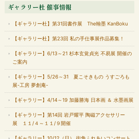
ギャラリー杜 催事情報
【ギャラリー杜】第31回書作展 The翰墨 KanBoku
【ギャラリー杜】第23回 私の手仕事展作品募集！
【ギャラリー】6/13～21 杉本玄覚貞光 不易展 開催の
ご案内
【ギャラリー】5/26～31 夏こそきもの うすごろも
展-工房 夢創庵-
【ギャラリー】4/14～19 加藤勝海 日本画 ＆ 水墨画展
【ギャラリー】第14回 岩戸耀平 陶磁アクセサリー
展 １１/４～１１/９開催
【ギャラリー】10/12（日） 街角ふれあいコンサート