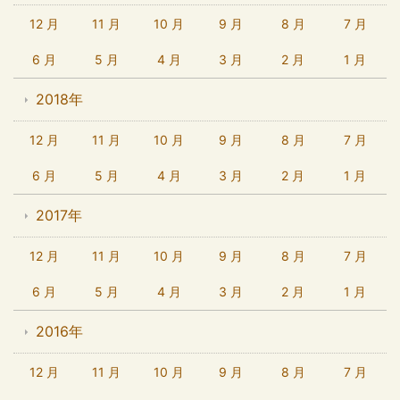
12 月
11 月
10 月
9 月
8 月
7 月
6 月
5 月
4 月
3 月
2 月
1 月
2018年
12 月
11 月
10 月
9 月
8 月
7 月
6 月
5 月
4 月
3 月
2 月
1 月
2017年
12 月
11 月
10 月
9 月
8 月
7 月
6 月
5 月
4 月
3 月
2 月
1 月
2016年
12 月
11 月
10 月
9 月
8 月
7 月