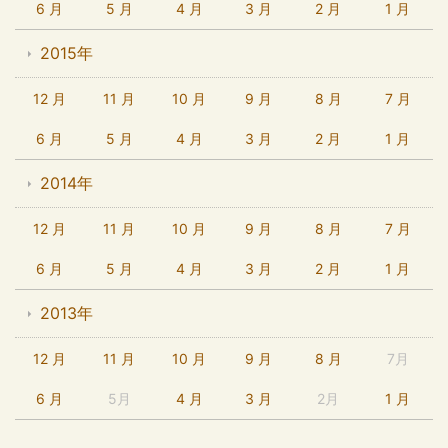
6 月
5 月
4 月
3 月
2 月
1 月
2015年
12 月
11 月
10 月
9 月
8 月
7 月
6 月
5 月
4 月
3 月
2 月
1 月
2014年
12 月
11 月
10 月
9 月
8 月
7 月
6 月
5 月
4 月
3 月
2 月
1 月
2013年
12 月
11 月
10 月
9 月
8 月
7月
6 月
5月
4 月
3 月
2月
1 月