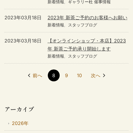
新着情報
ギャラリー杜 催事情報
2023年03月18日
2023年 新茶ご予約のお客様へお願い
新着情報
スタッフブログ
2023年03月18日
【オンラインショップ・本店】2023
年 新茶ご予約承り開始します
新着情報
スタッフブログ
前へ
8
9
10
次へ
アーカイブ
2026年