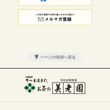
ページの先頭へ戻る