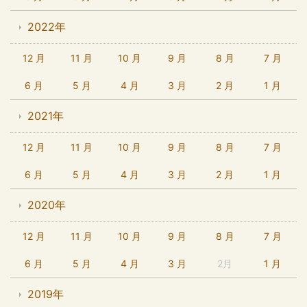
2022年
12 月
11 月
10 月
9 月
8 月
7 月
6 月
5 月
4 月
3 月
2 月
1 月
2021年
12 月
11 月
10 月
9 月
8 月
7 月
6 月
5 月
4 月
3 月
2 月
1 月
2020年
12 月
11 月
10 月
9 月
8 月
7 月
6 月
5 月
4 月
3 月
2月
1 月
2019年