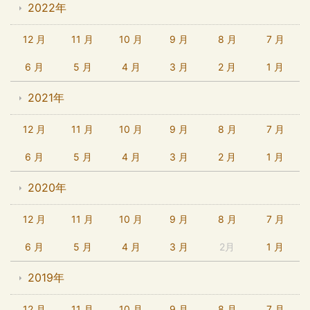
2022年
12 月
11 月
10 月
9 月
8 月
7 月
6 月
5 月
4 月
3 月
2 月
1 月
2021年
12 月
11 月
10 月
9 月
8 月
7 月
6 月
5 月
4 月
3 月
2 月
1 月
2020年
12 月
11 月
10 月
9 月
8 月
7 月
6 月
5 月
4 月
3 月
2月
1 月
2019年
12 月
11 月
10 月
9 月
8 月
7 月