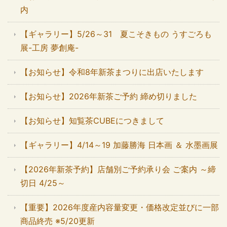
内
【ギャラリー】5/26～31 夏こそきもの うすごろも
展-工房 夢創庵-
【お知らせ】令和8年新茶まつりに出店いたします
【お知らせ】2026年新茶ご予約 締め切りました
【お知らせ】知覧茶CUBEにつきまして
【ギャラリー】4/14～19 加藤勝海 日本画 ＆ 水墨画展
【2026年新茶予約】店舗別ご予約承り会 ご案内 ～締
切日 4/25～
【重要】2026年度産内容量変更・価格改定並びに一部
商品終売 ※5/20更新