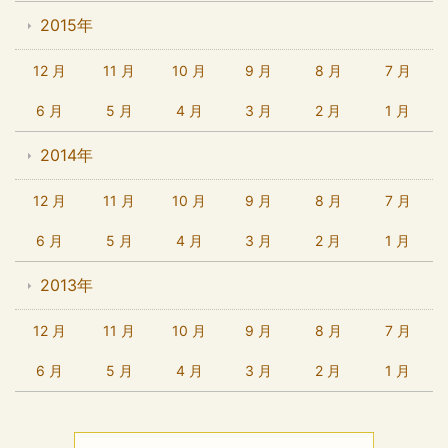
2015年
12 月
11 月
10 月
9 月
8 月
7 月
6 月
5 月
4 月
3 月
2 月
1 月
2014年
12 月
11 月
10 月
9 月
8 月
7 月
6 月
5 月
4 月
3 月
2 月
1 月
2013年
12 月
11 月
10 月
9 月
8 月
7 月
6 月
5 月
4 月
3 月
2 月
1 月