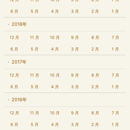
6 月
5 月
4 月
3 月
2 月
1 月
2018年
12 月
11 月
10 月
9 月
8 月
7 月
6 月
5 月
4 月
3 月
2 月
1 月
2017年
12 月
11 月
10 月
9 月
8 月
7 月
6 月
5 月
4 月
3 月
2 月
1 月
2016年
12 月
11 月
10 月
9 月
8 月
7 月
6 月
5 月
4 月
3 月
2 月
1 月