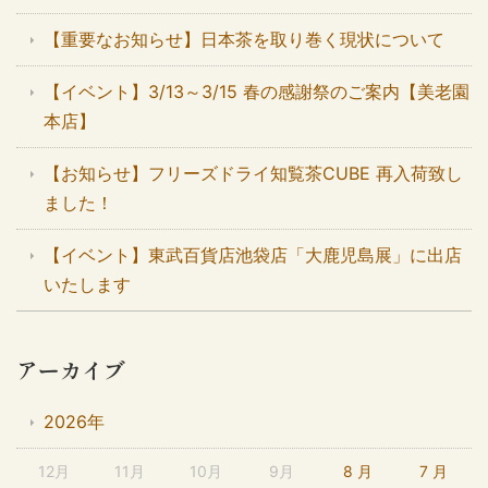
【重要なお知らせ】日本茶を取り巻く現状について
【イベント】3/13～3/15 春の感謝祭のご案内【美老園
本店】
【お知らせ】フリーズドライ知覧茶CUBE 再入荷致し
ました！
【イベント】東武百貨店池袋店「大鹿児島展」に出店
いたします
アーカイブ
2026年
12月
11月
10月
9月
8 月
7 月