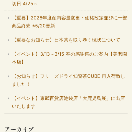
切日 4/25～
【重要】2026年度産内容量変更・価格改定並びに一部
商品終売 ※5/20更新
【重要なお知らせ】日本茶を取り巻く現状について
【イベント】3/13～3/15 春の感謝祭のご案内【美老園
本店】
【お知らせ】フリーズドライ知覧茶CUBE 再入荷致し
ました！
【イベント】東武百貨店池袋店「大鹿児島展」に出店
いたします
アーカイブ