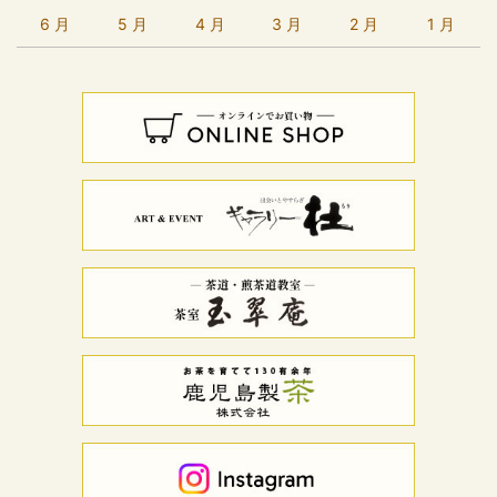
6 月
5 月
4 月
3 月
2 月
1 月