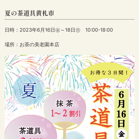
夏の茶道具黄札市
日時：2023年6月16日㊎～18日㊐ 10:00-18:00
場所：お茶の美老園本店