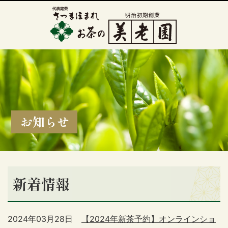
お知らせ
新着情報
2024年03月28日
【2024年新茶予約】オンラインショ