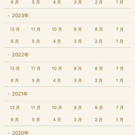
6 月
5 月
4 月
3 月
2 月
1 月
2023年
12 月
11 月
10 月
9 月
8 月
7 月
6 月
5 月
4 月
3 月
2 月
1 月
2022年
12 月
11 月
10 月
9 月
8 月
7 月
6 月
5 月
4 月
3 月
2 月
1 月
2021年
12 月
11 月
10 月
9 月
8 月
7 月
6 月
5 月
4 月
3 月
2 月
1 月
2020年