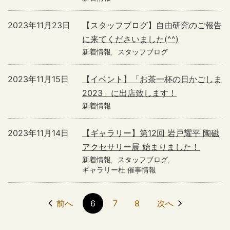
2023年11月23日
【スタッフブログ】自由研究のご報告
に来てくださいました(^^)
新着情報
スタッフブログ
2023年11月15日
【イベント】「お茶一杯の日かごしま
2023」に出店致します！
新着情報
2023年11月14日
【ギャラリー】第12回 岩戸耀平 陶磁
アクセサリー展 始まりました！
新着情報
スタッフブログ
ギャラリー杜 催事情報
前へ
6
7
8
次へ