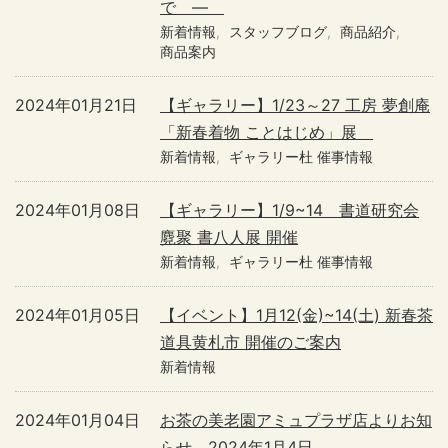
で ―
新着情報
スタッフブログ
商品紹介
商品案内
2024年01月21日
【ギャラリー】1/23～27 工房 夢創庵
「新春着物 ことはじめ」展
新着情報
ギャラリー杜 催事情報
2024年01月08日
【ギャラリー】1/9~14 書道研究会
麑聚 書八人展 開催
新着情報
ギャラリー杜 催事情報
2024年01月05日
【イベント】1月12(金)~14(土) 新春茶
道具黄札市 開催のご案内
新着情報
2024年01月04日
お茶の美老園アミュプラザ店よりお知
らせ 2024年1月4日