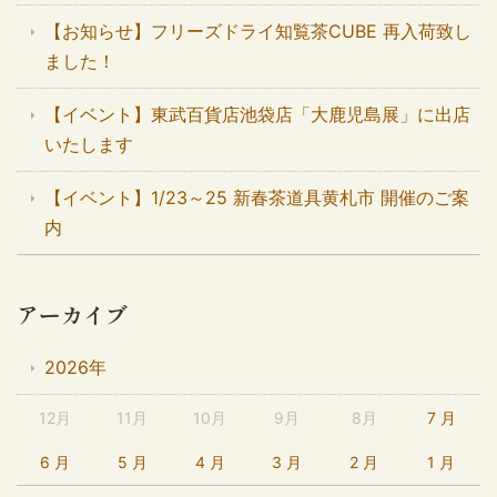
【お知らせ】フリーズドライ知覧茶CUBE 再入荷致し
ました！
【イベント】東武百貨店池袋店「大鹿児島展」に出店
いたします
【イベント】1/23～25 新春茶道具黄札市 開催のご案
内
アーカイブ
2026年
12月
11月
10月
9月
8月
7 月
6 月
5 月
4 月
3 月
2 月
1 月