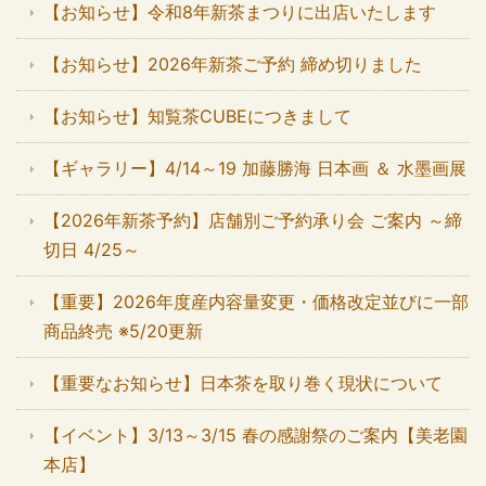
【お知らせ】令和8年新茶まつりに出店いたします
【お知らせ】2026年新茶ご予約 締め切りました
【お知らせ】知覧茶CUBEにつきまして
【ギャラリー】4/14～19 加藤勝海 日本画 ＆ 水墨画展
【2026年新茶予約】店舗別ご予約承り会 ご案内 ～締
切日 4/25～
【重要】2026年度産内容量変更・価格改定並びに一部
商品終売 ※5/20更新
【重要なお知らせ】日本茶を取り巻く現状について
【イベント】3/13～3/15 春の感謝祭のご案内【美老園
本店】