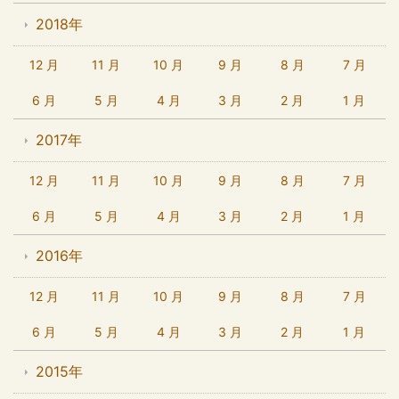
2018年
12 月
11 月
10 月
9 月
8 月
7 月
6 月
5 月
4 月
3 月
2 月
1 月
2017年
12 月
11 月
10 月
9 月
8 月
7 月
6 月
5 月
4 月
3 月
2 月
1 月
2016年
12 月
11 月
10 月
9 月
8 月
7 月
6 月
5 月
4 月
3 月
2 月
1 月
2015年