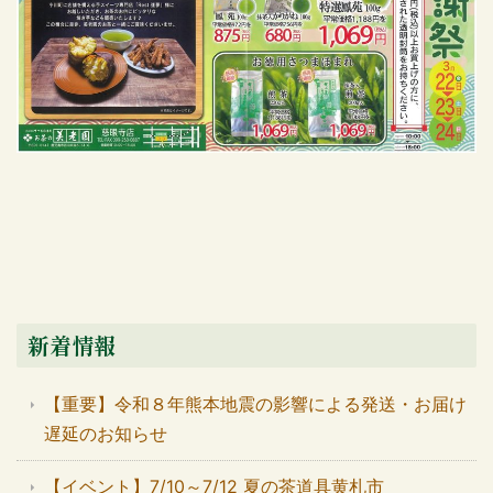
新着情報
【重要】令和８年熊本地震の影響による発送・お届け
遅延のお知らせ
【イベント】7/10～7/12 夏の茶道具黄札市