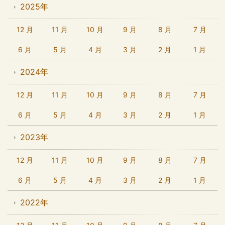
2025年
12 月
11 月
10 月
9 月
8 月
7 月
6 月
5 月
4 月
3 月
2 月
1 月
2024年
12 月
11 月
10 月
9 月
8 月
7 月
6 月
5 月
4 月
3 月
2 月
1 月
2023年
12 月
11 月
10 月
9 月
8 月
7 月
6 月
5 月
4 月
3 月
2 月
1 月
2022年