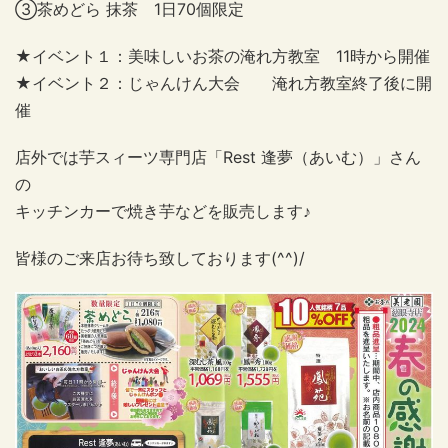
③茶めどら 抹茶 1日70個限定
★イベント１：美味しいお茶の淹れ方教室 11時から開催
★イベント２：じゃんけん大会 淹れ方教室終了後に開
催
店外では芋スィーツ専門店「Rest 逢夢（あいむ）」さん
の
キッチンカーで焼き芋などを販売します♪
皆様のご来店お待ち致しております(^^)/