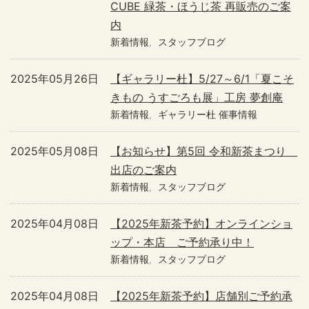
CUBE 緑茶・ほうじ茶 再販売のご案
内
新着情報
スタッフブログ
2025年05月26日
【ギャラリー杜】5/27～6/1「夏こそ
きもの うすごろも展」工房 夢創庵
新着情報
ギャラリー杜 催事情報
2025年05月08日
【お知らせ】第5回 令和新茶まつり
出店のご案内
新着情報
スタッフブログ
2025年04月08日
【2025年新茶予約】オンラインショ
ップ・本店 ご予約承り中！
新着情報
スタッフブログ
2025年04月08日
【2025年新茶予約】店舗別ご予約承