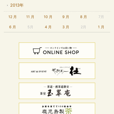
2013年
12 月
11 月
10 月
9 月
8 月
7月
6 月
5月
4 月
3 月
2月
1 月