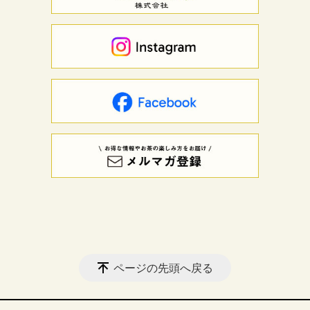
ページの先頭へ戻る