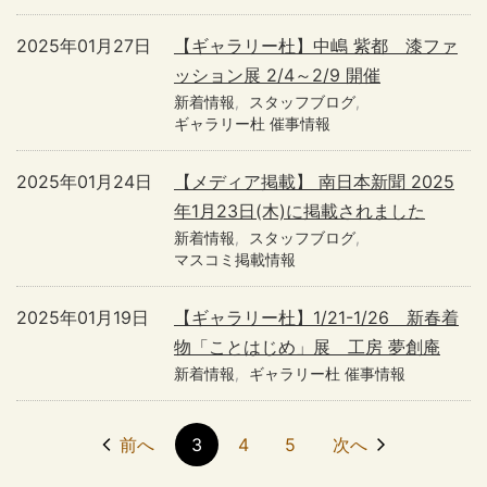
2025年01月27日
【ギャラリー杜】中嶋 紫都 漆ファ
ッション展 2/4～2/9 開催
新着情報
スタッフブログ
ギャラリー杜 催事情報
2025年01月24日
【メディア掲載】 南日本新聞 2025
年1月23日(木)に掲載されました
新着情報
スタッフブログ
マスコミ掲載情報
2025年01月19日
【ギャラリー杜】1/21-1/26 新春着
物「ことはじめ」展 工房 夢創庵
新着情報
ギャラリー杜 催事情報
前へ
3
4
5
次へ