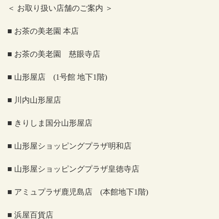
＜
お取り扱い店舗のご案内
＞
■ お茶の美老園 本店
■ お茶の美老園 慈眼寺店
■ 山形屋店
(1
号館 地下
1
階
)
■ 川内山形屋店
■ きりしま国分山形屋店
■ 山形屋ショッピングプラザ明和店
■ 山形屋ショッピングプラザ皇徳寺店
■ アミュプラザ鹿児島店
(
本館地下
1
階
)
■ 浜屋百貨店