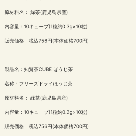
原材料名： 緑茶
(
鹿児島県産
)
内容量：
10
キューブ
(1
粒約
0.3g×10
粒
)
販売価格 税込
756
円
(
本体価格
700
円
)
製品名：知覧茶
CUBE
ほうじ茶
名称：フリーズドライほうじ茶
原材料名： 緑茶
(
鹿児島県産
)
内容量：
10
キューブ
(1
粒約
0.2g×10
粒
)
販売価格 税込
756
円
(
本体価格
700
円
)