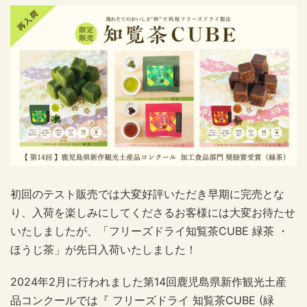
初回のテスト販売では大変好評いただき早期に完売とな
り、
入荷を楽しみにしてくださるお客様には大変お待たせ
「フリーズドライ知覧茶
CUBE
緑茶 ・
いたしましたが、
ほうじ茶」が先日入荷いたしました！
2024年2
月に行われました第
14
回鹿児島県新作観光土産
品コンクールでは『 フリーズドライ 知覧茶
CUBE (
緑