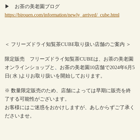
▶ お茶の美老園ブログ
https://birouen.com/information/newly_arrived/_cube.html
＜
フリーズドライ知覧茶
CUBE
取り扱い店舗のご案内
＞
限定販売 フリーズドライ知覧茶
CUBE
は、お茶の美老園
オンラインショップと
、
お茶の美老園
10
店舗で
2024
年
6
月
5
日
(
水
)
よりお取り扱いを開始しております。
※ 数量限定販売のため、店舗によっては早期に販売を終
了する可能性がございます。
お客様にはご迷惑をおかけしますが、あしからずご了承く
ださいませ。