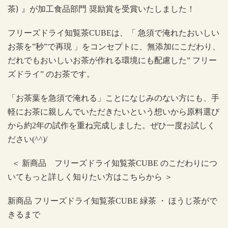
茶
)
』が加工食品部門 奨励賞を受賞いたしました！
フリーズドライ知覧茶
CUBE
は、「 急須で淹れたおいしい
お茶を
”
秒
”
で再現 」をコンセプトに、無添加にこだわり、
だれでもおいしいお茶が作れる環境にも配慮した” フリー
ズドライ
”
のお茶です。
「お茶葉を急須で淹れる」ことになじみのない方にも、手
軽にお茶に親しんでいただきたいという想いから原料選び
から約
2
年の試作を重ね完成しました。ぜひ一度お試しく
ださい(^^)/
＜
新商品 フリーズドライ知覧茶
CUBE
のこだわりにつ
いてもっと詳しく知りたい方はこちらから ＞
新商品 フリーズドライ知覧茶
CUBE
緑茶 ・ ほうじ茶がで
きるまで