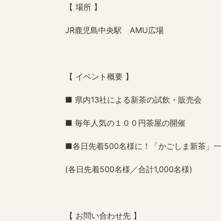
【 場所 】
JR鹿児島中央駅 AMU広場
【 イベント概要 】
■ 県内13社による新茶の試飲・販売会
■ 毎年人気の１００円茶屋の開催
■各日先着500名様に！「かごしま新茶」一煎
(各日先着500名様／合計1,000名様)
【 お問い合わせ先 】