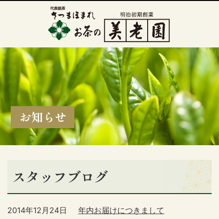
お知らせ
スタッフブログ
2014年12月24日
年内お届けにつきまして