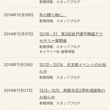
新着情報
スタッフブログ
2014年12月09日
冬の贈り物に。
新着情報
スタッフブログ
2014年12月07日
12/16～21 第3回岩戸燿平陶磁アク
セサリー展開催
新着情報
スタッフブログ
ギャラリー杜 催事情報
2014年11月29日
12/12～12/14 天文館イベントのお知
らせ
新着情報
スタッフブログ
2014年11月27日
12/3～12/5 慈眼寺店2周年感謝祭の
お知らせ
新着情報
スタッフブログ