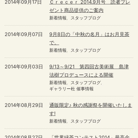
2014年09月17日
Ｃｒｅｃｅｒ 2014.9月号 読者プレ
ゼント商品提供のご案内
新着情報
スタッフブログ
2014年09月07日
9月8日の「中秋の名月」はお月見茶
で。
新着情報
スタッフブログ
2014年09月03日
9/13～9/21 第四回古美術展 島津
法樹プロデュースによる開催
新着情報
スタッフブログ
ギャラリー杜 催事情報
2014年08月29日
通販限定♪ 秋の感謝祭を開催いたしま
す!
新着情報
スタッフブログ
2014年08月27日
「世界緑茶コンテスト2014」最高金