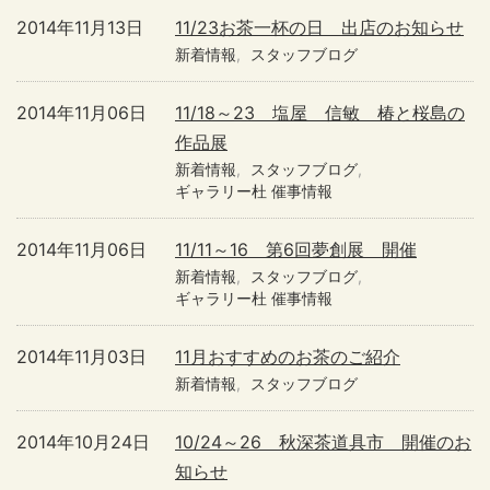
2014年11月13日
11/23お茶一杯の日 出店のお知らせ
新着情報
スタッフブログ
2014年11月06日
11/18～23 塩屋 信敏 椿と桜島の
作品展
新着情報
スタッフブログ
ギャラリー杜 催事情報
2014年11月06日
11/11～16 第6回夢創展 開催
新着情報
スタッフブログ
ギャラリー杜 催事情報
2014年11月03日
11月おすすめのお茶のご紹介
新着情報
スタッフブログ
2014年10月24日
10/24～26 秋深茶道具市 開催のお
知らせ