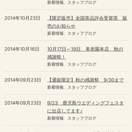
新着情報
スタッフブログ
2014年10月23日
【限定販売】全国茶品評会受賞茶 販
売のお知らせ
新着情報
スタッフブログ
2014年10月16日
10月17日～19日 美老園本店 秋の
感謝祭！
新着情報
スタッフブログ
2014年09月23日
【通販限定】秋の感謝祭 9/30まで
新着情報
スタッフブログ
2014年09月23日
9/23 鹿児島ウエディングフェスタ
に出店してます♪
新着情報
スタッフブログ