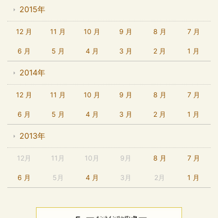
2015年
12 月
11 月
10 月
9 月
8 月
7 月
6 月
5 月
4 月
3 月
2 月
1 月
2014年
12 月
11 月
10 月
9 月
8 月
7 月
6 月
5 月
4 月
3 月
2 月
1 月
2013年
12月
11月
10月
9月
8 月
7 月
6 月
5月
4 月
3月
2月
1 月