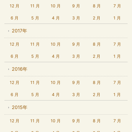
12 月
11 月
10 月
9 月
8 月
7 月
6 月
5 月
4 月
3 月
2 月
1 月
2017年
12 月
11 月
10 月
9 月
8 月
7 月
6 月
5 月
4 月
3 月
2 月
1 月
2016年
12 月
11 月
10 月
9 月
8 月
7 月
6 月
5 月
4 月
3 月
2 月
1 月
2015年
12 月
11 月
10 月
9 月
8 月
7 月