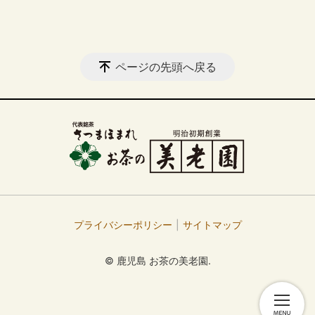
ページの先頭へ戻る
プライバシーポリシー
サイトマップ
© 鹿児島 お茶の美老園.