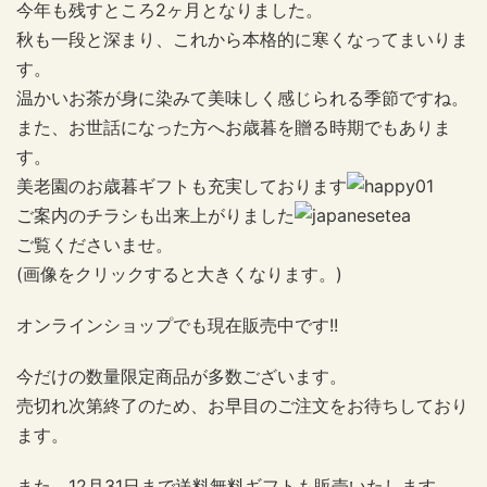
今年も残すところ2ヶ月となりました。
秋も一段と深まり、これから本格的に寒くなってまいりま
す。
温かいお茶が身に染みて美味しく感じられる季節ですね。
また、お世話になった方へお歳暮を贈る時期でもありま
す。
美老園のお歳暮ギフトも充実しております
ご案内のチラシも出来上がりました
ご覧くださいませ。
(画像をクリックすると大きくなります。)
オンラインショップでも現在販売中です!!
今だけの数量限定商品が多数ございます。
売切れ次第終了のため、お早目のご注文をお待ちしており
ます。
また、12月31日まで送料無料ギフトも販売いたします