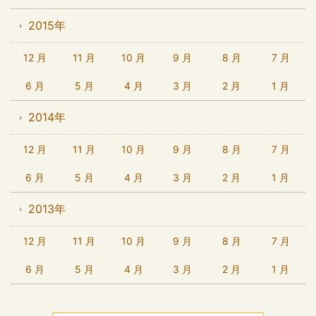
2015年
12 月
11 月
10 月
9 月
8 月
7 月
6 月
5 月
4 月
3 月
2 月
1 月
2014年
12 月
11 月
10 月
9 月
8 月
7 月
6 月
5 月
4 月
3 月
2 月
1 月
2013年
12 月
11 月
10 月
9 月
8 月
7 月
6 月
5 月
4 月
3 月
2 月
1 月