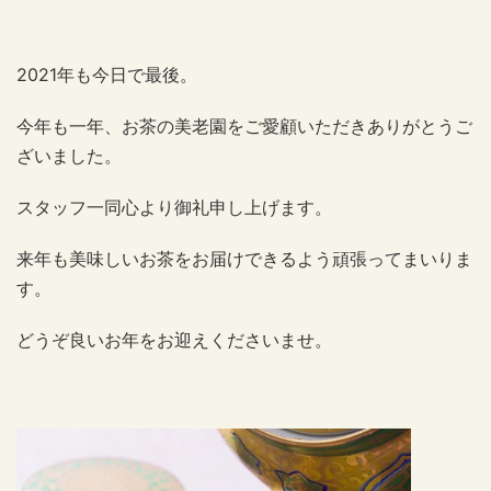
2021年も今日で最後。
今年も一年、お茶の美老園をご愛顧いただきありがとうご
ざいました。
スタッフ一同心より御礼申し上げます。
来年も美味しいお茶をお届けできるよう頑張ってまいりま
す。
どうぞ良いお年をお迎えくださいませ。