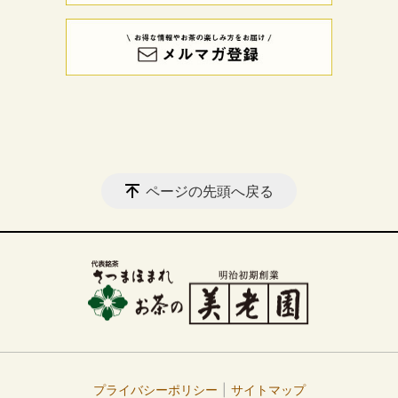
ページの先頭へ戻る
プライバシーポリシー
サイトマップ