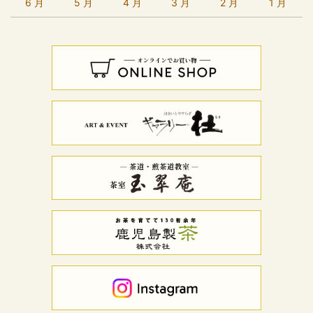
6 月
5 月
4 月
3 月
2 月
1 月