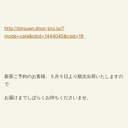
http://birouen.shop-pro.jp/?
mode=cate&cbid=1444045&csid=19
新茶ご予約のお客様、５月５日より順次出荷いたしますの
で
お届けまでしばらくお待ちくださいませ。