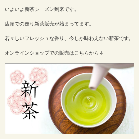
いよいよ新茶シーズン到来です。
店頭での走り新茶販売が始まってます。
若々しいフレッシュな香り、今しか味わえない新茶です。
オンラインショップでの販売はこちらから↓