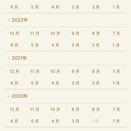
6 月
5 月
4 月
3 月
2 月
1 月
2022年
12 月
11 月
10 月
9 月
8 月
7 月
6 月
5 月
4 月
3 月
2 月
1 月
2021年
12 月
11 月
10 月
9 月
8 月
7 月
6 月
5 月
4 月
3 月
2 月
1 月
2020年
12 月
11 月
10 月
9 月
8 月
7 月
6 月
5 月
4 月
3 月
2月
1 月