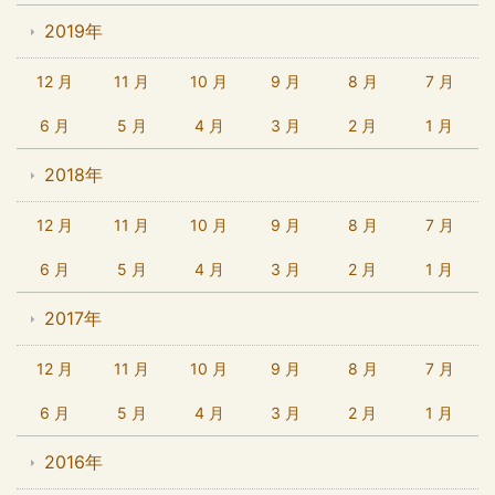
2019年
12 月
11 月
10 月
9 月
8 月
7 月
6 月
5 月
4 月
3 月
2 月
1 月
2018年
12 月
11 月
10 月
9 月
8 月
7 月
6 月
5 月
4 月
3 月
2 月
1 月
2017年
12 月
11 月
10 月
9 月
8 月
7 月
6 月
5 月
4 月
3 月
2 月
1 月
2016年