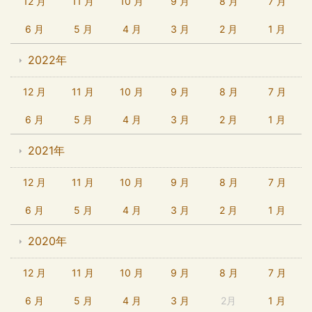
12 月
11 月
10 月
9 月
8 月
7 月
6 月
5 月
4 月
3 月
2 月
1 月
2022年
12 月
11 月
10 月
9 月
8 月
7 月
6 月
5 月
4 月
3 月
2 月
1 月
2021年
12 月
11 月
10 月
9 月
8 月
7 月
6 月
5 月
4 月
3 月
2 月
1 月
2020年
12 月
11 月
10 月
9 月
8 月
7 月
6 月
5 月
4 月
3 月
2月
1 月