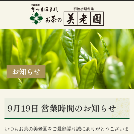
お知らせ
9月19日 営業時間のお知らせ
いつもお茶の美老園をご愛顧賜り誠にありがとうございま