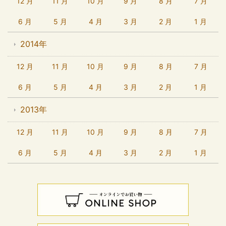
12 月
11 月
10 月
9 月
8 月
7 月
6 月
5 月
4 月
3 月
2 月
1 月
2014年
12 月
11 月
10 月
9 月
8 月
7 月
6 月
5 月
4 月
3 月
2 月
1 月
2013年
12 月
11 月
10 月
9 月
8 月
7 月
6 月
5 月
4 月
3 月
2 月
1 月