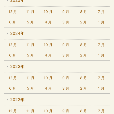
2025年
12 月
11 月
10 月
9 月
8 月
7 月
6 月
5 月
4 月
3 月
2 月
1 月
2024年
12 月
11 月
10 月
9 月
8 月
7 月
6 月
5 月
4 月
3 月
2 月
1 月
2023年
12 月
11 月
10 月
9 月
8 月
7 月
6 月
5 月
4 月
3 月
2 月
1 月
2022年
12 月
11 月
10 月
9 月
8 月
7 月