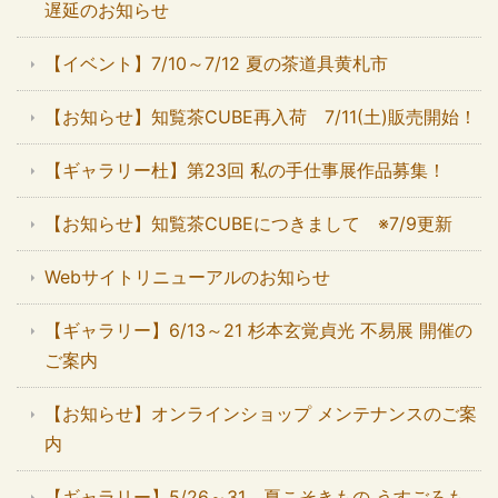
遅延のお知らせ
【イベント】7/10～7/12 夏の茶道具黄札市
【お知らせ】知覧茶CUBE再入荷 7/11(土)販売開始！
【ギャラリー杜】第23回 私の手仕事展作品募集！
【お知らせ】知覧茶CUBEにつきまして ※7/9更新
Webサイトリニューアルのお知らせ
【ギャラリー】6/13～21 杉本玄覚貞光 不易展 開催の
ご案内
【お知らせ】オンラインショップ メンテナンスのご案
内
【ギャラリー】5/26～31 夏こそきもの うすごろも