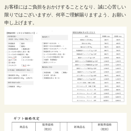
お客様にはご負担をおかけすることとなり、誠に心苦しい
限りではございますが、何卒ご理解賜りますよう、お願い
申し上げます。