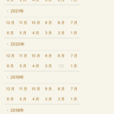
2021年
12 月
11 月
10 月
9 月
8 月
7 月
6 月
5 月
4 月
3 月
2 月
1 月
2020年
12 月
11 月
10 月
9 月
8 月
7 月
6 月
5 月
4 月
3 月
2月
1 月
2019年
12 月
11 月
10 月
9 月
8 月
7 月
6 月
5 月
4 月
3 月
2 月
1 月
2018年