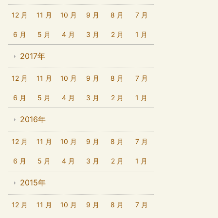
12 月
11 月
10 月
9 月
8 月
7 月
6 月
5 月
4 月
3 月
2 月
1 月
2017年
12 月
11 月
10 月
9 月
8 月
7 月
6 月
5 月
4 月
3 月
2 月
1 月
2016年
12 月
11 月
10 月
9 月
8 月
7 月
6 月
5 月
4 月
3 月
2 月
1 月
2015年
12 月
11 月
10 月
9 月
8 月
7 月