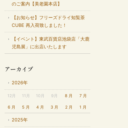
のご案内【美老園本店】
【お知らせ】フリーズドライ知覧茶
CUBE 再入荷致しました！
【イベント】東武百貨店池袋店「大鹿
児島展」に出店いたします
アーカイブ
2026年
12月
11月
10月
9月
8 月
7 月
6 月
5 月
4 月
3 月
2 月
1 月
2025年