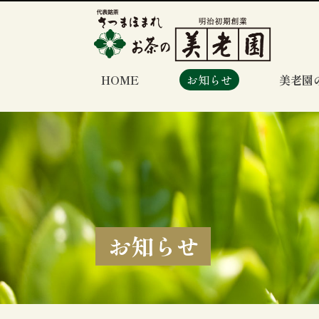
HOME
お知らせ
美老園
お知らせ