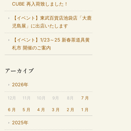
CUBE 再入荷致しました！
【イベント】東武百貨店池袋店「大鹿
児島展」に出店いたします
【イベント】1/23～25 新春茶道具黄
札市 開催のご案内
アーカイブ
2026年
12月
11月
10月
9月
8月
7 月
6 月
5 月
4 月
3 月
2 月
1 月
2025年