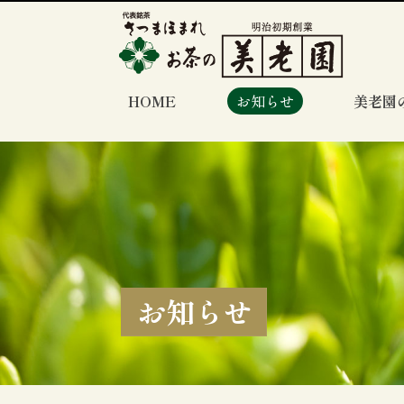
HOME
お知らせ
美老園
お知らせ