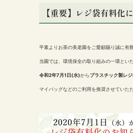
【重要】レジ袋有料化
平素よりお茶の美老園をご愛顧賜り誠に有
当園では、環境保全の取り組みの一環とい
令和2年7月1日(水)
から
プラスチック製レジ
マイバッグなどのご利用を推奨させていた