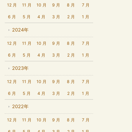
12 月
11 月
10 月
9 月
8 月
7 月
6 月
5 月
4 月
3 月
2 月
1 月
2024年
12 月
11 月
10 月
9 月
8 月
7 月
6 月
5 月
4 月
3 月
2 月
1 月
2023年
12 月
11 月
10 月
9 月
8 月
7 月
6 月
5 月
4 月
3 月
2 月
1 月
2022年
12 月
11 月
10 月
9 月
8 月
7 月
6 月
5 月
4 月
3 月
2 月
1 月