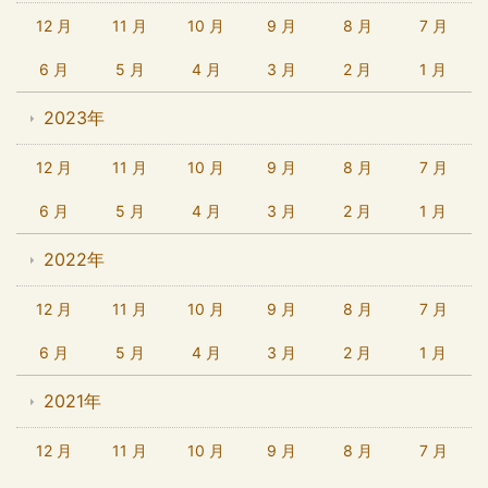
12 月
11 月
10 月
9 月
8 月
7 月
6 月
5 月
4 月
3 月
2 月
1 月
2023年
12 月
11 月
10 月
9 月
8 月
7 月
6 月
5 月
4 月
3 月
2 月
1 月
2022年
12 月
11 月
10 月
9 月
8 月
7 月
6 月
5 月
4 月
3 月
2 月
1 月
2021年
12 月
11 月
10 月
9 月
8 月
7 月