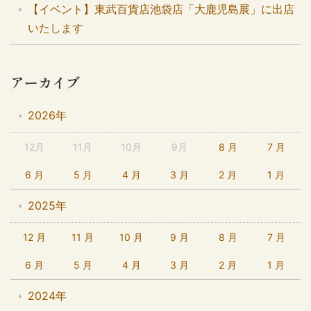
【イベント】東武百貨店池袋店「大鹿児島展」に出店
いたします
アーカイブ
2026年
12月
11月
10月
9月
8 月
7 月
6 月
5 月
4 月
3 月
2 月
1 月
2025年
12 月
11 月
10 月
9 月
8 月
7 月
6 月
5 月
4 月
3 月
2 月
1 月
2024年