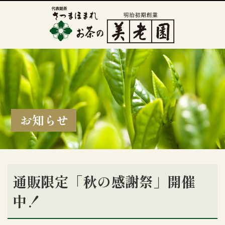
お知らせ
通販限定「秋の感謝祭」開催
中！