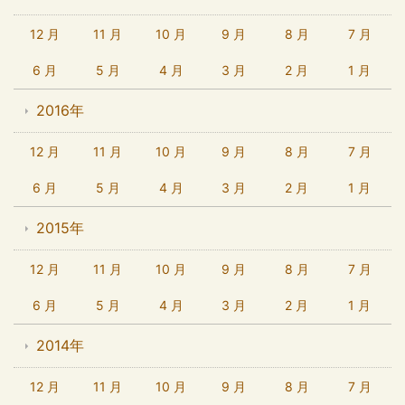
12 月
11 月
10 月
9 月
8 月
7 月
6 月
5 月
4 月
3 月
2 月
1 月
2016年
12 月
11 月
10 月
9 月
8 月
7 月
6 月
5 月
4 月
3 月
2 月
1 月
2015年
12 月
11 月
10 月
9 月
8 月
7 月
6 月
5 月
4 月
3 月
2 月
1 月
2014年
12 月
11 月
10 月
9 月
8 月
7 月