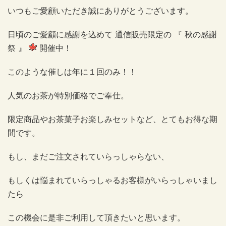
いつもご愛顧いただき誠にありがとうございます。
日頃のご愛顧に感謝を込めて 通信販売限定の 『 秋の感謝
祭 』
開催中！
このような催しは年に１回のみ！！
人気のお茶が特別価格でご奉仕。
限定商品やお茶菓子お楽しみセットなど、とてもお得な期
間です。
もし、まだご注文されていらっしゃらない、
もしくは悩まれていらっしゃるお客様がいらっしゃいまし
たら
この機会に是非ご利用して頂きたいと思います。