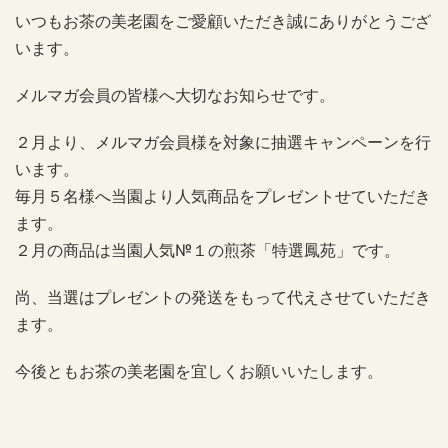
いつもお茶の美老園をご愛顧いただき誠にありがとうござ
います。
メルマガ会員の皆様へ大切なお知らせです。
２月より、メルマガ会員様を対象に抽選キャンペーンを行
います。
毎月５名様へ当園より人気商品をプレゼントせていただき
ます。
２月の商品は当園人気№１の煎茶「特選鳳苑」です。
尚、当選はプレゼントの発送をもって代えさせていただき
ます。
今後ともお茶の美老園を宜しくお願いいたします。