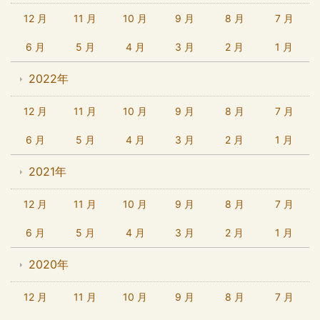
12 月
11 月
10 月
9 月
8 月
7 月
6 月
5 月
4 月
3 月
2 月
1 月
2022年
12 月
11 月
10 月
9 月
8 月
7 月
6 月
5 月
4 月
3 月
2 月
1 月
2021年
12 月
11 月
10 月
9 月
8 月
7 月
6 月
5 月
4 月
3 月
2 月
1 月
2020年
12 月
11 月
10 月
9 月
8 月
7 月