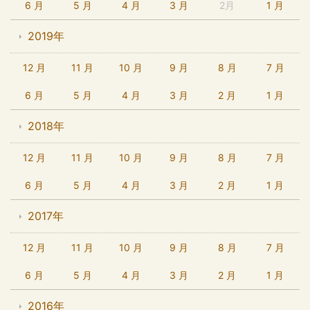
6 月
5 月
4 月
3 月
2月
1 月
2019年
12 月
11 月
10 月
9 月
8 月
7 月
6 月
5 月
4 月
3 月
2 月
1 月
2018年
12 月
11 月
10 月
9 月
8 月
7 月
6 月
5 月
4 月
3 月
2 月
1 月
2017年
12 月
11 月
10 月
9 月
8 月
7 月
6 月
5 月
4 月
3 月
2 月
1 月
2016年