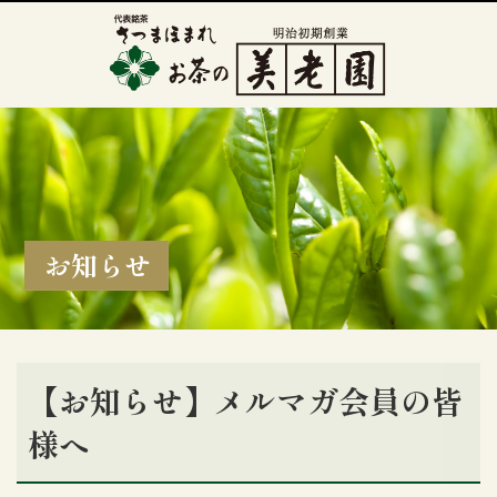
お知らせ
【お知らせ】メルマガ会員の皆
様へ