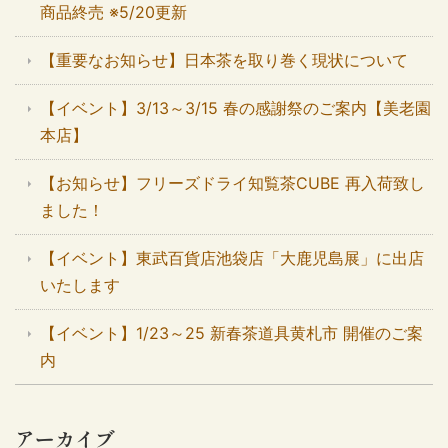
商品終売 ※5/20更新
【重要なお知らせ】日本茶を取り巻く現状について
【イベント】3/13～3/15 春の感謝祭のご案内【美老園
本店】
【お知らせ】フリーズドライ知覧茶CUBE 再入荷致し
ました！
【イベント】東武百貨店池袋店「大鹿児島展」に出店
いたします
【イベント】1/23～25 新春茶道具黄札市 開催のご案
内
アーカイブ