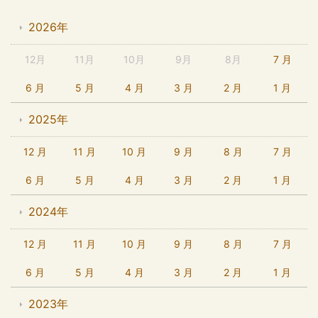
2026年
12月
11月
10月
9月
8月
7 月
6 月
5 月
4 月
3 月
2 月
1 月
2025年
12 月
11 月
10 月
9 月
8 月
7 月
6 月
5 月
4 月
3 月
2 月
1 月
2024年
12 月
11 月
10 月
9 月
8 月
7 月
6 月
5 月
4 月
3 月
2 月
1 月
2023年