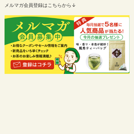
メルマガ会員登録はこちらから↓