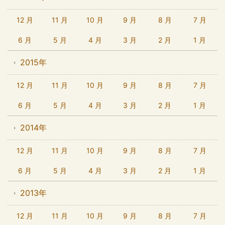
12 月
11 月
10 月
9 月
8 月
7 月
6 月
5 月
4 月
3 月
2 月
1 月
2015年
12 月
11 月
10 月
9 月
8 月
7 月
6 月
5 月
4 月
3 月
2 月
1 月
2014年
12 月
11 月
10 月
9 月
8 月
7 月
6 月
5 月
4 月
3 月
2 月
1 月
2013年
12 月
11 月
10 月
9 月
8 月
7 月