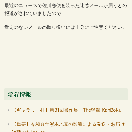
最近のニュースで佐川急便を装った迷惑メールが届くとの
報道がされていましたので
覚えのないメールの取り扱いには十分にご注意ください。
新着情報
【ギャラリー杜】第31回書作展 The翰墨 KanBoku
【重要】令和８年熊本地震の影響による発送・お届け