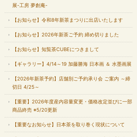
展-工房 夢創庵-
【お知らせ】令和8年新茶まつりに出店いたします
【お知らせ】2026年新茶ご予約 締め切りました
【お知らせ】知覧茶CUBEにつきまして
【ギャラリー】4/14～19 加藤勝海 日本画 ＆ 水墨画展
【2026年新茶予約】店舗別ご予約承り会 ご案内 ～締
切日 4/25～
【重要】2026年度産内容量変更・価格改定並びに一部
商品終売 ※5/20更新
【重要なお知らせ】日本茶を取り巻く現状について