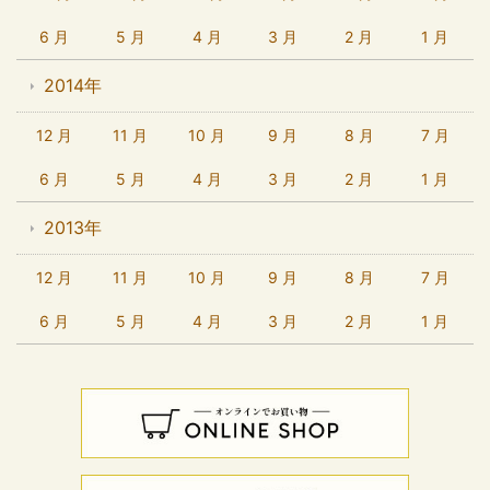
6 月
5 月
4 月
3 月
2 月
1 月
2014年
12 月
11 月
10 月
9 月
8 月
7 月
6 月
5 月
4 月
3 月
2 月
1 月
2013年
12 月
11 月
10 月
9 月
8 月
7 月
6 月
5 月
4 月
3 月
2 月
1 月