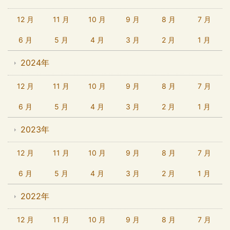
12 月
11 月
10 月
9 月
8 月
7 月
6 月
5 月
4 月
3 月
2 月
1 月
2024年
12 月
11 月
10 月
9 月
8 月
7 月
6 月
5 月
4 月
3 月
2 月
1 月
2023年
12 月
11 月
10 月
9 月
8 月
7 月
6 月
5 月
4 月
3 月
2 月
1 月
2022年
12 月
11 月
10 月
9 月
8 月
7 月