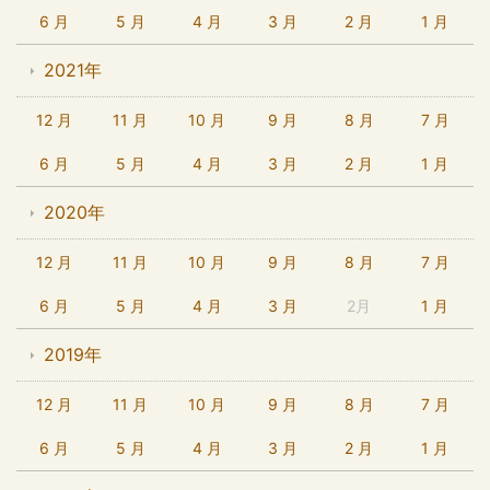
6 月
5 月
4 月
3 月
2 月
1 月
2021年
12 月
11 月
10 月
9 月
8 月
7 月
6 月
5 月
4 月
3 月
2 月
1 月
2020年
12 月
11 月
10 月
9 月
8 月
7 月
6 月
5 月
4 月
3 月
2月
1 月
2019年
12 月
11 月
10 月
9 月
8 月
7 月
6 月
5 月
4 月
3 月
2 月
1 月