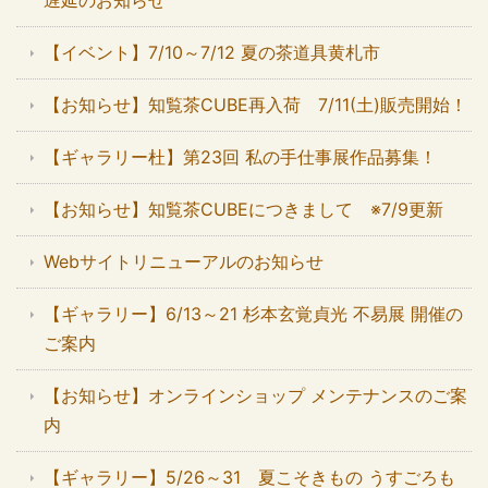
遅延のお知らせ
【イベント】7/10～7/12 夏の茶道具黄札市
【お知らせ】知覧茶CUBE再入荷 7/11(土)販売開始！
【ギャラリー杜】第23回 私の手仕事展作品募集！
【お知らせ】知覧茶CUBEにつきまして ※7/9更新
Webサイトリニューアルのお知らせ
【ギャラリー】6/13～21 杉本玄覚貞光 不易展 開催の
ご案内
【お知らせ】オンラインショップ メンテナンスのご案
内
【ギャラリー】5/26～31 夏こそきもの うすごろも