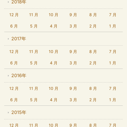
2018年
12 月
11 月
10 月
9 月
8 月
7 月
6 月
5 月
4 月
3 月
2 月
1 月
2017年
12 月
11 月
10 月
9 月
8 月
7 月
6 月
5 月
4 月
3 月
2 月
1 月
2016年
12 月
11 月
10 月
9 月
8 月
7 月
6 月
5 月
4 月
3 月
2 月
1 月
2015年
12 月
11 月
10 月
9 月
8 月
7 月