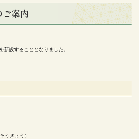
のご案内
座を新設することとなりました。
 そうぎょう）