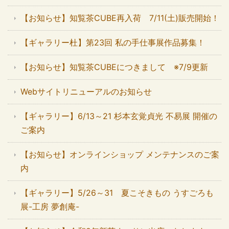
【お知らせ】知覧茶CUBE再入荷 7/11(土)販売開始！
【ギャラリー杜】第23回 私の手仕事展作品募集！
【お知らせ】知覧茶CUBEにつきまして ※7/9更新
Webサイトリニューアルのお知らせ
【ギャラリー】6/13～21 杉本玄覚貞光 不易展 開催の
ご案内
【お知らせ】オンラインショップ メンテナンスのご案
内
【ギャラリー】5/26～31 夏こそきもの うすごろも
展-工房 夢創庵-