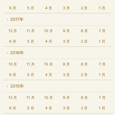
6 月
5 月
4 月
3 月
2 月
1 月
2017年
12 月
11 月
10 月
9 月
8 月
7 月
6 月
5 月
4 月
3 月
2 月
1 月
2016年
12 月
11 月
10 月
9 月
8 月
7 月
6 月
5 月
4 月
3 月
2 月
1 月
2015年
12 月
11 月
10 月
9 月
8 月
7 月
6 月
5 月
4 月
3 月
2 月
1 月