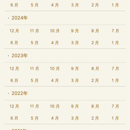
6 月
5 月
4 月
3 月
2 月
1 月
2024年
12 月
11 月
10 月
9 月
8 月
7 月
6 月
5 月
4 月
3 月
2 月
1 月
2023年
12 月
11 月
10 月
9 月
8 月
7 月
6 月
5 月
4 月
3 月
2 月
1 月
2022年
12 月
11 月
10 月
9 月
8 月
7 月
6 月
5 月
4 月
3 月
2 月
1 月