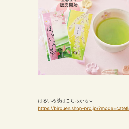
はるいろ茶はこちらから↓
https://birouen.shop-pro.jp/?mode=cat