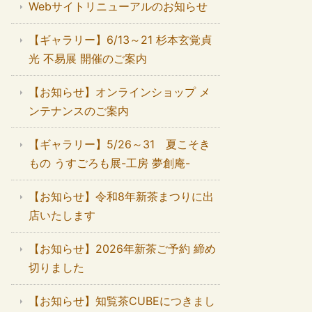
Webサイトリニューアルのお知らせ
【ギャラリー】6/13～21 杉本玄覚貞
光 不易展 開催のご案内
【お知らせ】オンラインショップ メ
ンテナンスのご案内
【ギャラリー】5/26～31 夏こそき
もの うすごろも展-工房 夢創庵-
【お知らせ】令和8年新茶まつりに出
店いたします
【お知らせ】2026年新茶ご予約 締め
切りました
【お知らせ】知覧茶CUBEにつきまし