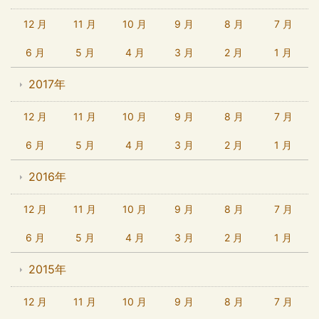
12 月
11 月
10 月
9 月
8 月
7 月
6 月
5 月
4 月
3 月
2 月
1 月
2017年
12 月
11 月
10 月
9 月
8 月
7 月
6 月
5 月
4 月
3 月
2 月
1 月
2016年
12 月
11 月
10 月
9 月
8 月
7 月
6 月
5 月
4 月
3 月
2 月
1 月
2015年
12 月
11 月
10 月
9 月
8 月
7 月