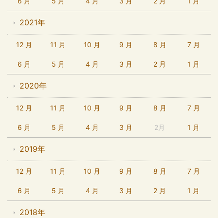
6 月
5 月
4 月
3 月
2 月
1 月
2021年
12 月
11 月
10 月
9 月
8 月
7 月
6 月
5 月
4 月
3 月
2 月
1 月
2020年
12 月
11 月
10 月
9 月
8 月
7 月
6 月
5 月
4 月
3 月
2月
1 月
2019年
12 月
11 月
10 月
9 月
8 月
7 月
6 月
5 月
4 月
3 月
2 月
1 月
2018年