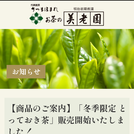
お知らせ
【商品のご案内】「冬季限定 と
っておき茶」販売開始いたしま
した！