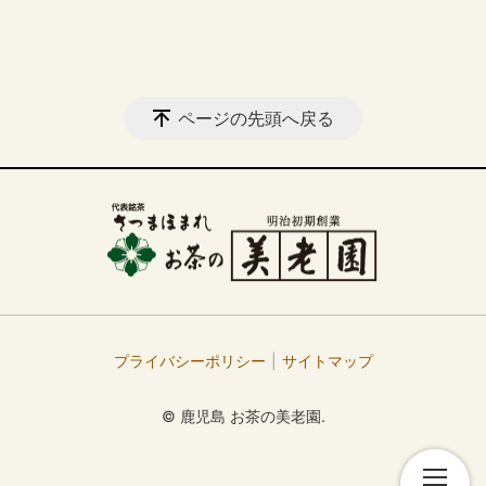
ページの先頭へ戻る
プライバシーポリシー
サイトマップ
© 鹿児島 お茶の美老園.