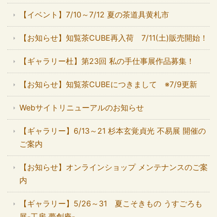
【イベント】7/10～7/12 夏の茶道具黄札市
【お知らせ】知覧茶CUBE再入荷 7/11(土)販売開始！
【ギャラリー杜】第23回 私の手仕事展作品募集！
【お知らせ】知覧茶CUBEにつきまして ※7/9更新
Webサイトリニューアルのお知らせ
【ギャラリー】6/13～21 杉本玄覚貞光 不易展 開催の
ご案内
【お知らせ】オンラインショップ メンテナンスのご案
内
【ギャラリー】5/26～31 夏こそきもの うすごろも
展-工房 夢創庵-