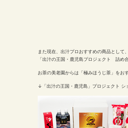
また現在、出汁プロおすすめの商品として
「出汁の王国・鹿児島プロジェクト 詰め
お茶の美老園からは「極みほうじ茶」をお
↓「出汁の王国・鹿児島」プロジェクト シ