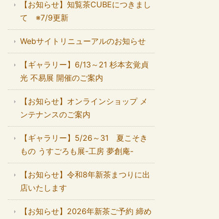
【お知らせ】知覧茶CUBEにつきまし
て ※7/9更新
Webサイトリニューアルのお知らせ
【ギャラリー】6/13～21 杉本玄覚貞
光 不易展 開催のご案内
【お知らせ】オンラインショップ メ
ンテナンスのご案内
【ギャラリー】5/26～31 夏こそき
もの うすごろも展-工房 夢創庵-
【お知らせ】令和8年新茶まつりに出
店いたします
【お知らせ】2026年新茶ご予約 締め