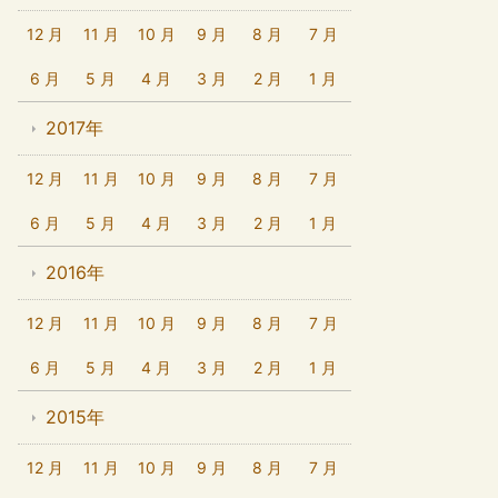
12 月
11 月
10 月
9 月
8 月
7 月
6 月
5 月
4 月
3 月
2 月
1 月
2017年
12 月
11 月
10 月
9 月
8 月
7 月
6 月
5 月
4 月
3 月
2 月
1 月
2016年
12 月
11 月
10 月
9 月
8 月
7 月
6 月
5 月
4 月
3 月
2 月
1 月
2015年
12 月
11 月
10 月
9 月
8 月
7 月