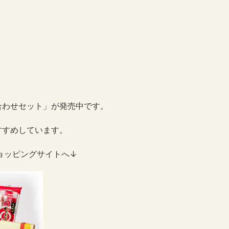
、
合わせセット」が発売中です。
すすめしています。
ョッピングサイトへ↓