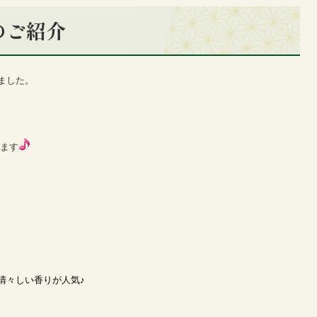
のご紹介
ました。
します
清々しい香りが人気♪