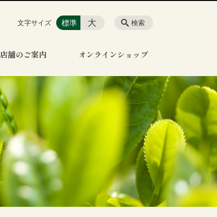
大
標準
文字サイズ
検索
店舗のご案内
オンラインショップ