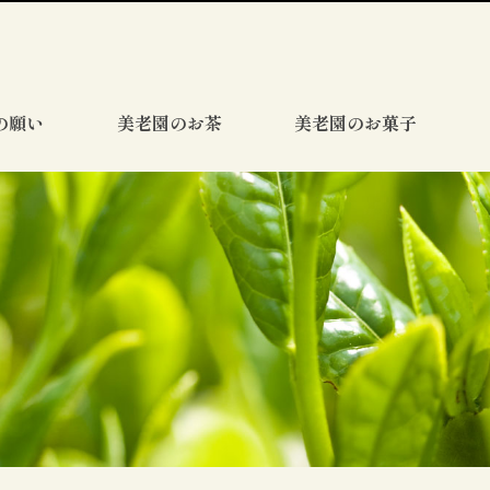
の願い
美老園のお茶
美老園のお菓子