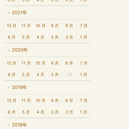
2021年
12 月
11 月
10 月
9 月
8 月
7 月
6 月
5 月
4 月
3 月
2 月
1 月
2020年
12 月
11 月
10 月
9 月
8 月
7 月
6 月
5 月
4 月
3 月
2月
1 月
2019年
12 月
11 月
10 月
9 月
8 月
7 月
6 月
5 月
4 月
3 月
2 月
1 月
2018年