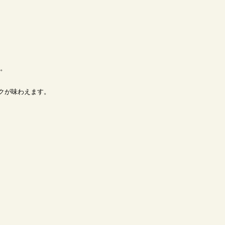
気。
クが味わえます。