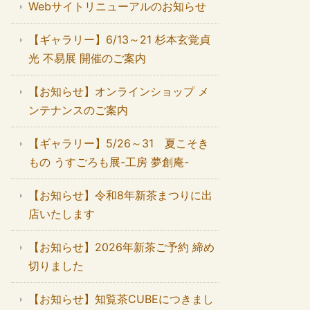
Webサイトリニューアルのお知らせ
【ギャラリー】6/13～21 杉本玄覚貞
光 不易展 開催のご案内
【お知らせ】オンラインショップ メ
ンテナンスのご案内
【ギャラリー】5/26～31 夏こそき
もの うすごろも展-工房 夢創庵-
【お知らせ】令和8年新茶まつりに出
店いたします
【お知らせ】2026年新茶ご予約 締め
切りました
【お知らせ】知覧茶CUBEにつきまし