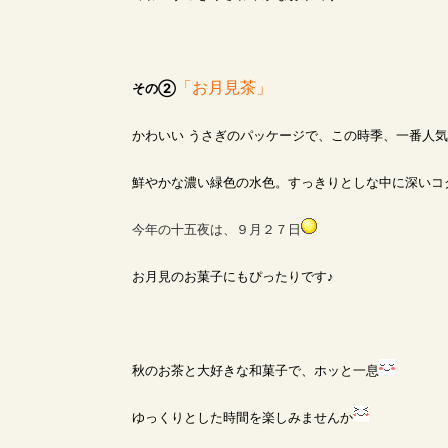
「お月見茶」
その②
かわいい うさぎのパッケージで、この時季、一番人
鮮やかな濃い緑色の水色。すっきりとしな中に深いコ
今年の十五夜は、９月２７日
お月見のお菓子にもぴったりです♪
秋のお茶と大好きな和菓子で、ホッと一息
ゆっくりとした時間を楽しみませんか