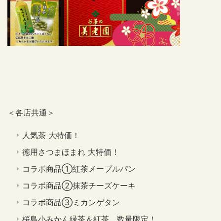
＜各店共通＞
人気茶 大特価！
徳用さつまほまれ 大特価！
コラボ商品①紅茶メープルパン
コラボ商品②抹茶チーズケーキ
コラボ商品③ミカンゲタン
桜島小みかん緑茶＆紅茶 数量限定！