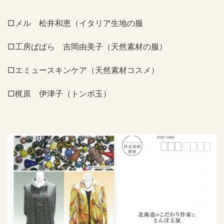
□メル 松井和恵（イタリア生地の服
□工房ぱぱら 吉岡由美子（天然素材の服）
□エミュースキンケア（天然素材コスメ）
□梶原 伊津子（トンボ玉）