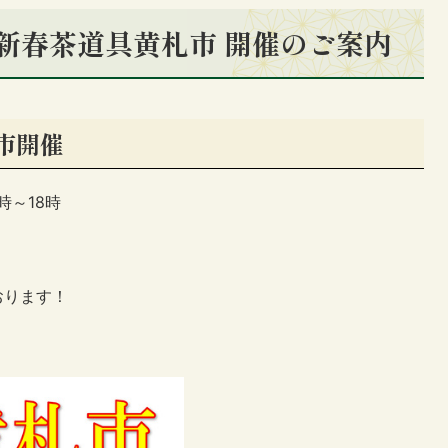
5 新春茶道具黄札市 開催のご案内
市開催
時～18時
おります！