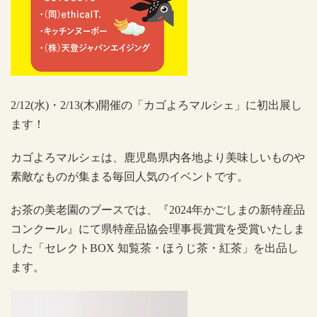
2/12(
水
)
・
2/13(
木
)
開催の「カゴよろマルシェ」に初出展し
ます！
カゴよろマルシェは、
鹿児島県内各地より美味しいものや
素敵なものが集まる毎回人気のイベントです。
お茶の美老園のブースでは、『
2024
年かごしまの新特産品
コンクール』にて県特産品協会理事長賞賞を受賞いたしま
した「セレクト
BOX
知覧茶・ほうじ茶・紅茶」を出品し
ます。