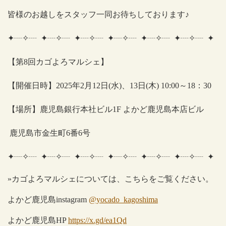
皆様のお越しをスタッフ一同お待ちしております♪
✦
┈
✧
┈
✦
┈
✧
┈
✦
┈
✧
┈
✦
┈
✧
┈
✦
┈
✧
┈
✦
┈
✧
┈
✦
【第
8
回カゴよろマルシェ】
【開催日時】
2025
年
2
月
12
日
(
水
)
、
13
日
(
木
) 10:00
～
18
：
30
【場所】鹿児島銀行本社ビル
1F
よかど鹿児島本店ビル
鹿児島市金生町
6
番
6
号
✦
┈
✧
┈
✦
┈
✧
┈
✦
┈
✧
┈
✦
┈
✧
┈
✦
┈
✧
┈
✦
┈
✧
┈
✦
»
カゴよろマルシェについては、こちらをご覧ください。
よかど鹿児島
instagram
@yocado_kagoshima
よかど鹿児島
HP
https://x.gd/ea1Qd