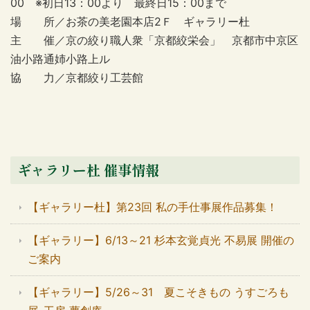
00 ※初日13：00より 最終日15：00まで
場 所／お茶の美老園本店2Ｆ ギャラリー杜
主 催／京の絞り職人衆「京都絞栄会」 京都市中京区
油小路通姉小路上ル
協 力／京都絞り工芸館
ギャラリー杜 催事情報
【ギャラリー杜】第23回 私の手仕事展作品募集！
【ギャラリー】6/13～21 杉本玄覚貞光 不易展 開催の
ご案内
【ギャラリー】5/26～31 夏こそきもの うすごろも