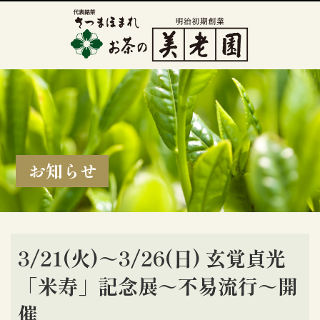
お知らせ
3/21(火)～3/26(日) 玄覚貞光
「米寿」記念展～不易流行～開
催