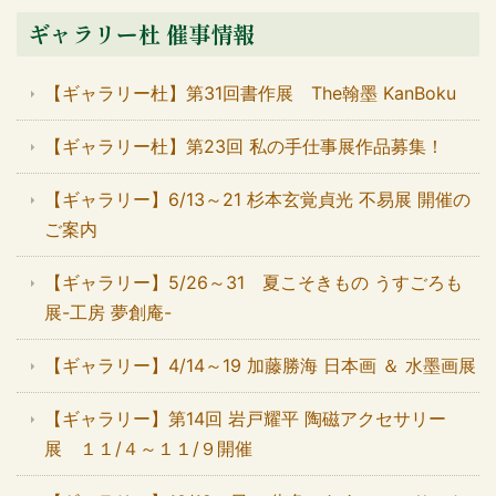
ギャラリー杜 催事情報
【ギャラリー杜】第31回書作展 The翰墨 KanBoku
【ギャラリー杜】第23回 私の手仕事展作品募集！
【ギャラリー】6/13～21 杉本玄覚貞光 不易展 開催の
ご案内
【ギャラリー】5/26～31 夏こそきもの うすごろも
展-工房 夢創庵-
【ギャラリー】4/14～19 加藤勝海 日本画 ＆ 水墨画展
【ギャラリー】第14回 岩戸耀平 陶磁アクセサリー
展 １１/４～１１/９開催