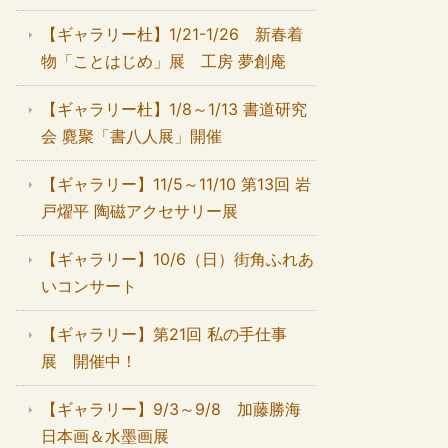
【ギャラリー杜】1/21-1/26 新春着
物「ことはじめ」展 工房 夢創庵
【ギャラリー杜】1/8～1/13 書道研究
会 麑聚「書八人展」開催
【ギャラリー】11/5～11/10 第13回 岩
戸燿平 陶磁アクセサリー展
【ギャラリー】10/6（日）街角ふれあ
いコンサート
【ギャラリー】第21回 私の手仕事
展 開催中！
【ギャラリー】9/3～9/8 加藤勝海
日本画＆水墨画展