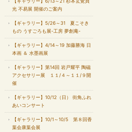
【ギャラリー】6/13～21 杉本玄覚貞
光 不易展 開催のご案内
【ギャラリー】5/26～31 夏こそき
もの うすごろも展-工房 夢創庵-
【ギャラリー】4/14～19 加藤勝海 日
本画 ＆ 水墨画展
【ギャラリー】第14回 岩戸耀平 陶磁
アクセサリー展 １１/４～１１/９開
催
【ギャラリー】10/12（日） 街角ふれ
あいコンサート
【ギャラリー】10/1～10/5 第８回香
葉会康葉会展