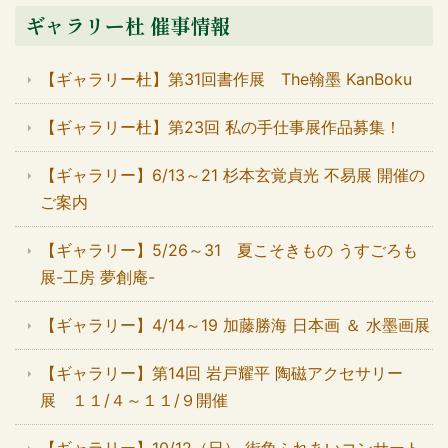
ギャラリー杜 催事情報
【ギャラリー杜】第31回書作展 The翰墨 KanBoku
【ギャラリー杜】第23回 私の手仕事展作品募集！
【ギャラリー】6/13～21 杉本玄覚貞光 不易展 開催の
ご案内
【ギャラリー】5/26～31 夏こそきもの うすごろも
展-工房 夢創庵-
【ギャラリー】4/14～19 加藤勝海 日本画 ＆ 水墨画展
【ギャラリー】第14回 岩戸耀平 陶磁アクセサリー
展 １１/４～１１/９開催