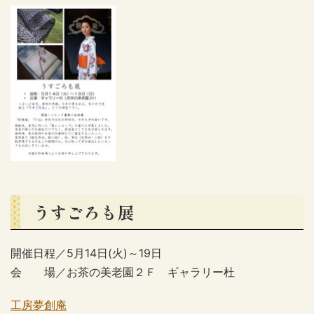
うすごろも展
開催日程／5月14日(火)～19日
会 場／お茶の美老園２Ｆ ギャラリー杜
工房夢創庵