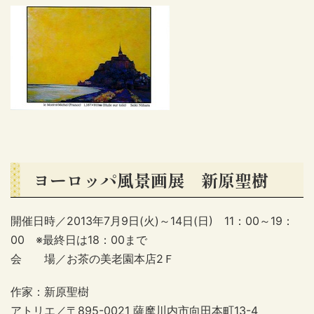
ヨーロッパ風景画展 新原聖樹
開催日時／2013年7月9日(火)～14日(日) 11：00～19：
00 ※最終日は18：00まで
会 場／お茶の美老園本店2Ｆ
作家：新原聖樹
アトリエ／〒895-0021 薩摩川内市向田本町13-4