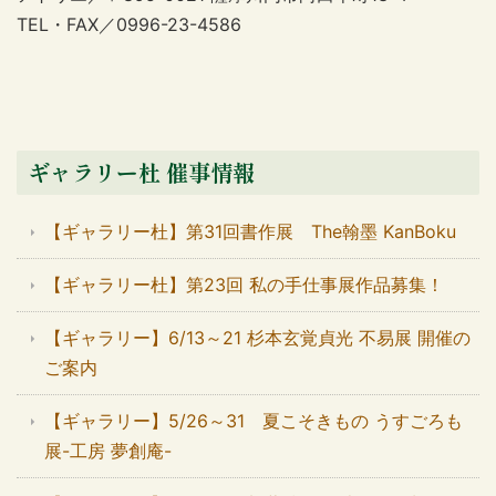
TEL・FAX／0996-23-4586
ギャラリー杜 催事情報
【ギャラリー杜】第31回書作展 The翰墨 KanBoku
【ギャラリー杜】第23回 私の手仕事展作品募集！
【ギャラリー】6/13～21 杉本玄覚貞光 不易展 開催の
ご案内
【ギャラリー】5/26～31 夏こそきもの うすごろも
展-工房 夢創庵-