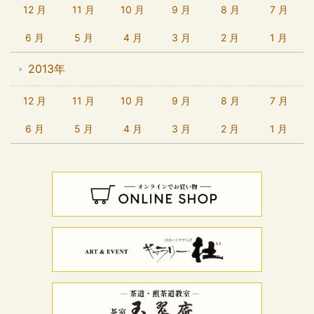
12 月
11 月
10 月
9 月
8 月
7 月
6 月
5 月
4 月
3 月
2 月
1 月
2013年
12 月
11 月
10 月
9 月
8 月
7 月
6 月
5 月
4 月
3 月
2 月
1 月