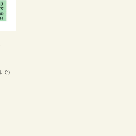
展
0まで）