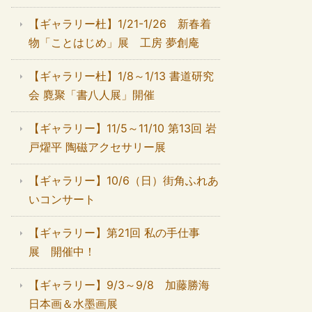
【ギャラリー杜】1/21-1/26 新春着
物「ことはじめ」展 工房 夢創庵
【ギャラリー杜】1/8～1/13 書道研究
会 麑聚「書八人展」開催
【ギャラリー】11/5～11/10 第13回 岩
戸燿平 陶磁アクセサリー展
【ギャラリー】10/6（日）街角ふれあ
いコンサート
【ギャラリー】第21回 私の手仕事
展 開催中！
【ギャラリー】9/3～9/8 加藤勝海
日本画＆水墨画展