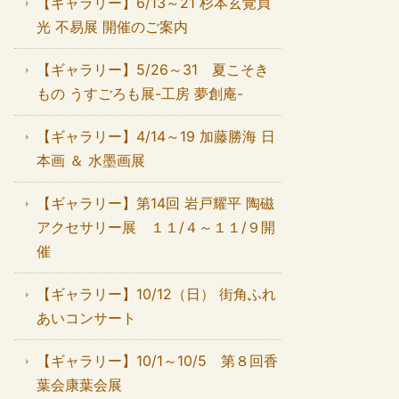
【ギャラリー】6/13～21 杉本玄覚貞
光 不易展 開催のご案内
【ギャラリー】5/26～31 夏こそき
もの うすごろも展-工房 夢創庵-
【ギャラリー】4/14～19 加藤勝海 日
本画 ＆ 水墨画展
【ギャラリー】第14回 岩戸耀平 陶磁
アクセサリー展 １１/４～１１/９開
催
【ギャラリー】10/12（日） 街角ふれ
あいコンサート
【ギャラリー】10/1～10/5 第８回香
葉会康葉会展