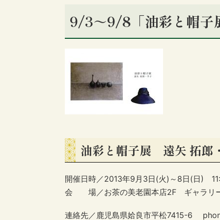
9/3～9/8「油彩と帽
油彩と帽子展 遠矢 拓郎
開催日時／2013年9月3日(火)～8日(日) 11
会 場／お茶の美老園本店2F ギャラリ
連絡先／鹿児島県姶良市平松7415-6 phone:0