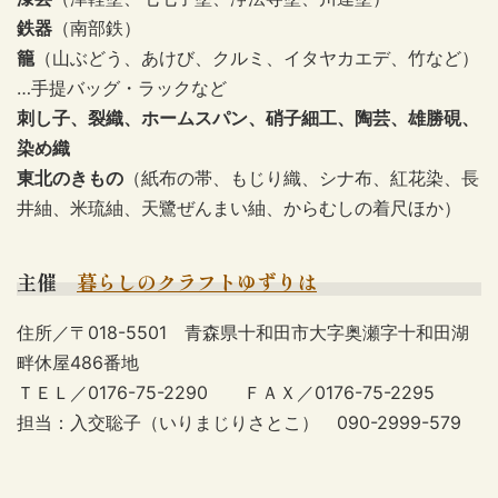
鉄器
（南部鉄）
籠
（山ぶどう、あけび、クルミ、イタヤカエデ、竹など）
…手提バッグ・ラックなど
刺し子、裂織、ホームスパン、硝子細工、陶芸、雄勝硯、
染め織
東北のきもの
（紙布の帯、もじり織、シナ布、紅花染、長
井紬、米琉紬、天鷺ぜんまい紬、からむしの着尺ほか）
主催
暮らしのクラフトゆずりは
住所／〒018-5501 青森県十和田市大字奥瀬字十和田湖
畔休屋486番地
ＴＥＬ／0176-75-2290 ＦＡＸ／0176-75-2295
担当：入交聡子（いりまじりさとこ） 090-2999-579