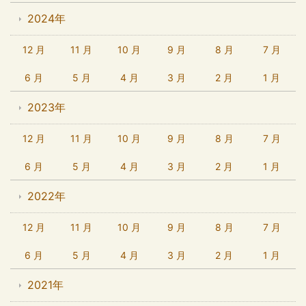
2024年
12 月
11 月
10 月
9 月
8 月
7 月
6 月
5 月
4 月
3 月
2 月
1 月
2023年
12 月
11 月
10 月
9 月
8 月
7 月
6 月
5 月
4 月
3 月
2 月
1 月
2022年
12 月
11 月
10 月
9 月
8 月
7 月
6 月
5 月
4 月
3 月
2 月
1 月
2021年