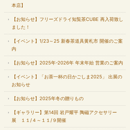
本店】
【お知らせ】フリーズドライ知覧茶CUBE 再入荷致し
ました！
【イベント】1/23～25 新春茶道具黄札市 開催のご案
内
【お知らせ】2025年-2026年 年末年始 営業のご案内
【イベント】「お茶一杯の日かごしま2025」 出展の
お知らせ
【お知らせ】2025年冬の贈りもの
【ギャラリー】第14回 岩戸耀平 陶磁アクセサリー
展 １１/４～１１/９開催